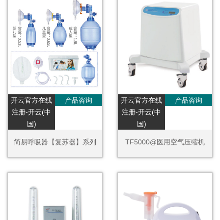
开云官方在线
产品咨询
开云官方在线
产品咨询
注册-开云(中
注册-开云(中
国)
国)
简易呼吸器【复苏器】系列
TF5000@医用空气压缩机