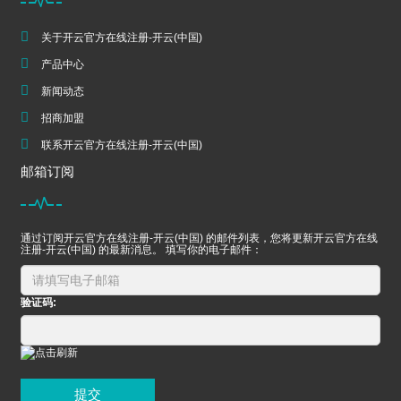
关于开云官方在线注册-开云(中国)
产品中心
新闻动态
招商加盟
联系开云官方在线注册-开云(中国)
邮箱订阅
通过订阅开云官方在线注册-开云(中国) 的邮件列表，您将更新开云官方在线
注册-开云(中国) 的最新消息。 填写你的电子邮件：
验证码:
提交