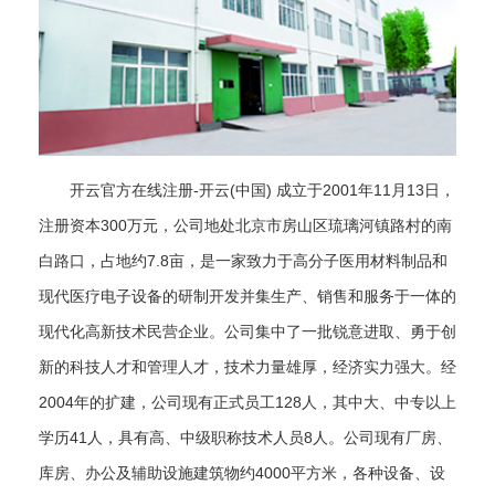
开云官方在线注册-开云(中国) 成立于2001年11月13日，
注册资本300万元，公司地处北京市房山区琉璃河镇路村的南
白路口，占地约7.8亩，是一家致力于高分子医用材料制品和
现代医疗电子设备的研制开发并集生产、销售和服务于一体的
现代化高新技术民营企业。公司集中了一批锐意进取、勇于创
新的科技人才和管理人才，技术力量雄厚，经济实力强大。经
2004年的扩建，公司现有正式员工128人，其中大、中专以上
学历41人，具有高、中级职称技术人员8人。公司现有厂房、
库房、办公及辅助设施建筑物约4000平方米，各种设备、设